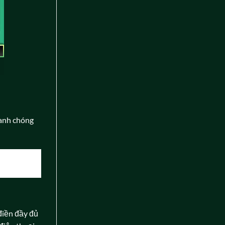
hanh chóng
 điền đầy đủ