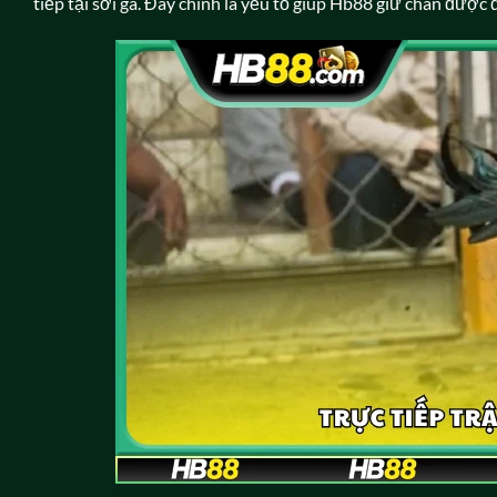
tiếp tại sới gà. Đây chính là yếu tố giúp Hb88 giữ chân đượ