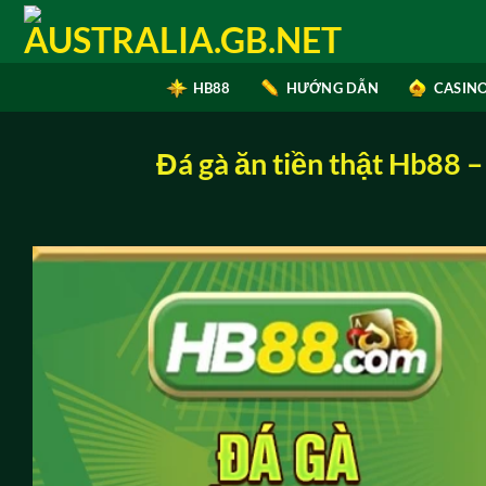
Chuyển
đến
nội
HB88
HƯỚNG DẪN
CASIN
dung
Đá gà ăn tiền thật Hb88 –