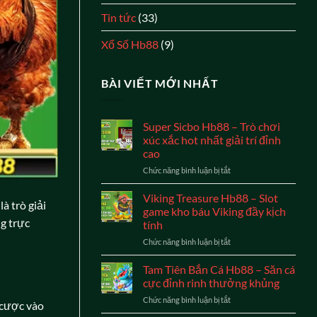
Tin tức
(33)
Xổ Số Hb88
(9)
BÀI VIẾT MỚI NHẤT
Super Sicbo Hb88 – Trò chơi
xúc xắc hot nhất giải trí đỉnh
cao
ở
Chức năng bình luận bị tắt
Super
Sicbo
Viking Treasure Hb88 – Slot
à trò giải
Hb88
game kho báu Viking đầy kịch
–
ng trực
tính
Trò
ở
Chức năng bình luận bị tắt
chơi
Viking
xúc
Treasure
xắc
Tam Tiên Bắn Cá Hb88 – Săn cá
Hb88
hot
cực đỉnh rinh thưởng khủng
–
nhất
ở
Chức năng bình luận bị tắt
Slot
giải
 cược vào
Tam
game
trí