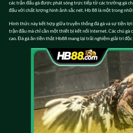
các trận đấu gà được phát sóng trực tiếp từ các trường gà ch
đấu với chất lượng hình ảnh sắc nét. Hb 88 là một trong nhữ
Hình thức này kết hợp giữa truyền thống đá gà và sự tiện lợ
trận đấu mà chỉ cần một thiết bị kết nối internet. Các chú 
cao. Đá gà ăn tiền thật Hb88 mang lại trải nghiệm giải trí đ