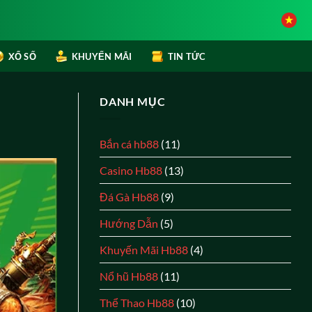
XỔ SỐ
KHUYẾN MÃI
TIN TỨC
DANH MỤC
Bắn cá hb88
(11)
Casino Hb88
(13)
Đá Gà Hb88
(9)
Hướng Dẫn
(5)
Khuyến Mãi Hb88
(4)
Nổ hũ Hb88
(11)
Thể Thao Hb88
(10)