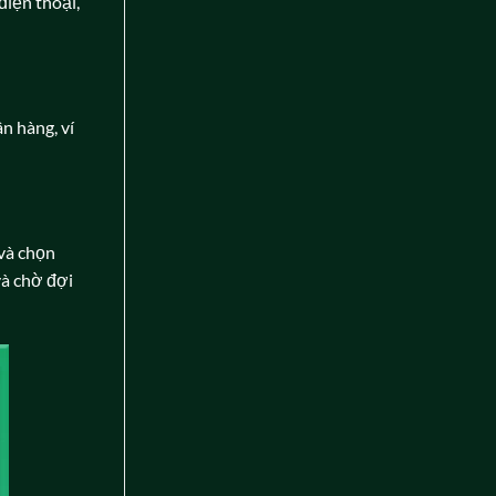
điện thoại,
n hàng, ví
 và chọn
và chờ đợi