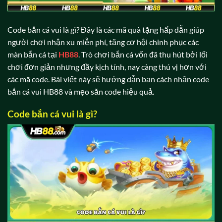
Code bắn cá vui là gì? Đây là các mã quà tặng hấp dẫn giúp
người chơi nhận xu miễn phí, tăng cơ hội chinh phục các
màn bắn cá tại
HB88
. Trò chơi bắn cá vốn đã thu hút bởi lối
chơi đơn giản nhưng đầy kịch tính, nay càng thú vị hơn với
các mã code. Bài viết này sẽ hướng dẫn bạn cách nhận code
bắn cá vui HB88 và mẹo săn code hiệu quả.
Code bắn cá vui là gì?