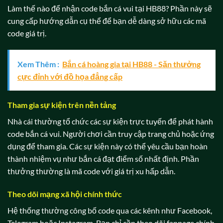
Làm thế nào để nhận code bắn cá vui tại HB88? Phần này sẽ
cung cấp hướng dẫn cụ thể để bạn dễ dàng sở hữu các mã
code giá trị.
Xem Thêm :
Bắn cá hoàng gia tại HB88 - Săn thưởng
cực đỉnh với đồ họa đẳng cấp
Tham gia sự kiện trên nền tảng
Nhà cái thường tổ chức các sự kiện trực tuyến để phát hành
code bắn cá vui. Người chơi cần truy cập trang chủ hoặc ứng
dụng để tham gia. Các sự kiện này có thể yêu cầu bạn hoàn
thành nhiệm vụ như bắn cá đạt điểm số nhất định. Phần
thưởng thường là mã code với giá trị xu hấp dẫn.
Theo dõi mạng xã hội chính thức
Hệ thống thường công bố code qua các kênh như Facebook,
Telegram hoặc Instagram. Bạn chỉ cần theo dõi fanpage chính